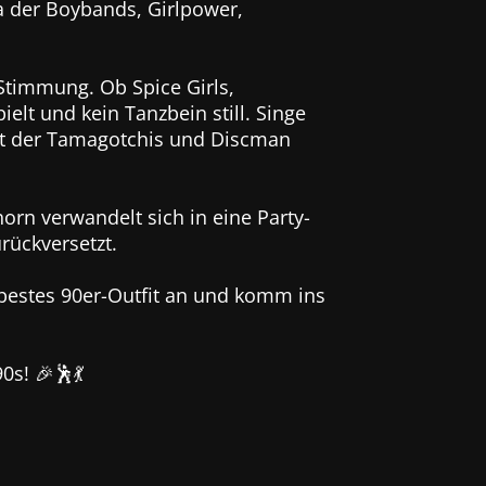
ra der Boybands, Girlpower,
Stimmung. Ob Spice Girls,
elt und kein Tanzbein still. Singe
eit der Tamagotchis und Discman
orn verwandelt sich in eine Party-
rückversetzt.
n bestes 90er-Outfit an und komm ins
0s! 🎉🕺💃